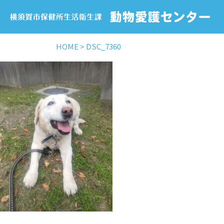
HOME
>
DSC_7360