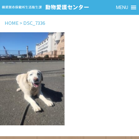
MENU
HOME
>
DSC_7336